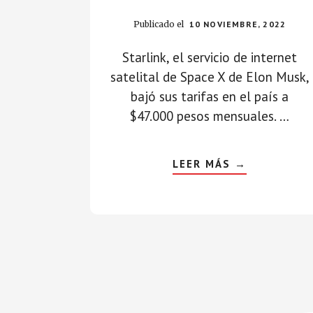
Publicado el
10 NOVIEMBRE, 2022
Starlink, el servicio de internet
satelital de Space X de Elon Musk,
bajó sus tarifas en el país a
$47.000 pesos mensuales. …
ABOUT
LEER MÁS
→
STARLINK
BAJA
EL
PRECIO
DEL
INTERNET
SATELITAL
EN
CHILE
Footer