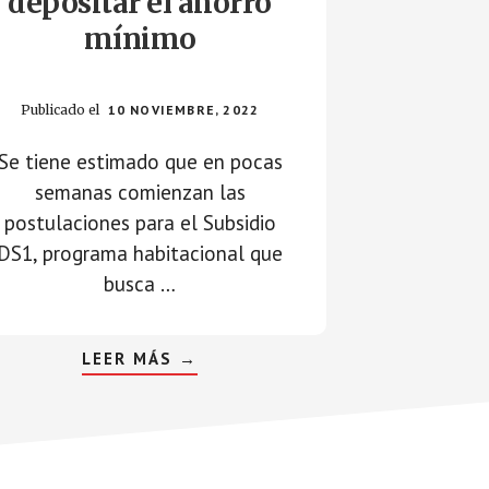
depositar el ahorro
mínimo
Publicado el
10 NOVIEMBRE, 2022
Se tiene estimado que en pocas
semanas comienzan las
postulaciones para el Subsidio
DS1, programa habitacional que
busca …
ABOUT
LEER MÁS
→
SUBSIDIO
DS1:
CONOZCA
EL
PLAZO
MÁXIMO
PARA
DEPOSITAR