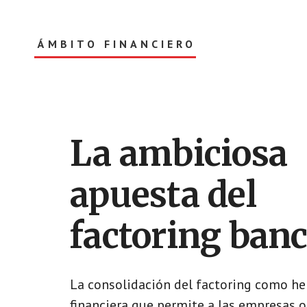
Skip
Skip
to
to
content
footer
ÁMBITO FINANCIERO
Información
sobre
mercados,
bolsa
y
La ambiciosa
finanzas
apuesta del
factoring banc
La consolidación del factoring como h
financiera que permite a las empresas 