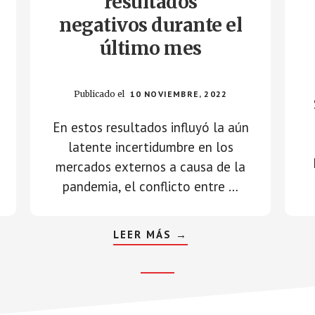
resultados
negativos durante el
último mes
Publicado el
10 NOVIEMBRE, 2022
En estos resultados influyó la aún
latente incertidumbre en los
mercados externos a causa de la
pandemia, el conflicto entre …
ABOUT
LEER MÁS
→
MULTIFONDOS
DE
PENSIONES
REGISTRARON
RESULTADOS
NEGATIVOS
DURANTE