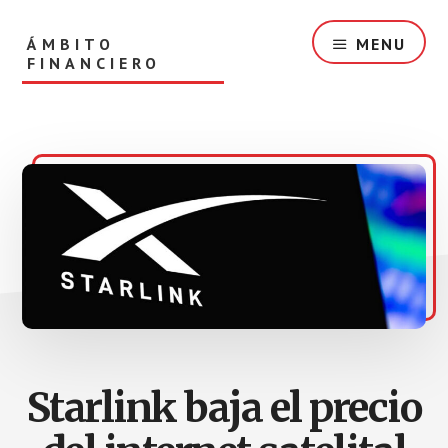
Skip
to
ÁMBITO
MENU
content
FINANCIERO
Información
sobre
mercados,
bolsa
y
finanzas
Starlink baja el precio